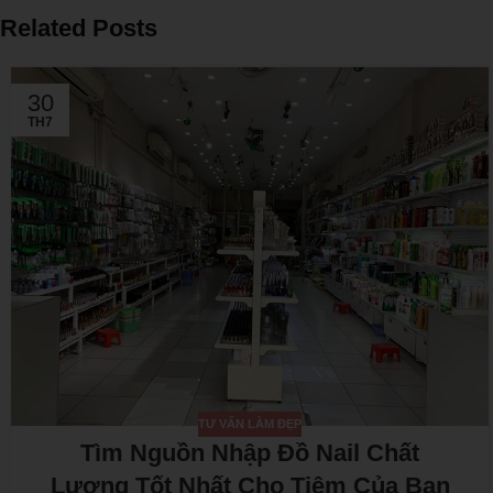
Related Posts
30
TH7
TƯ VẤN LÀM ĐẸP
Tìm Nguồn Nhập Đồ Nail Chất
Lượng Tốt Nhất Cho Tiệm Của Bạn