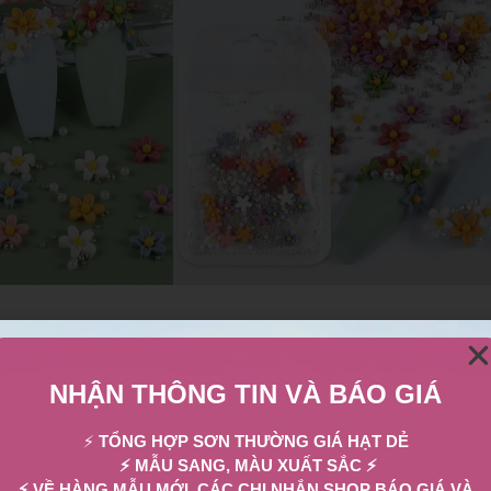
 HCM. Như những cửa hàng phụ kiện nail khác,
Lilian Beauty
cung cấp đ
m bảo đẹp lung linh. Được thành lập với mục đích chăm sóc, nâng cao
NHẬN THÔNG TIN VÀ BÁO GIÁ
⚡
TỔNG HỢP SƠN THƯỜNG GIÁ HẠT DẺ
ẩm
⚡ MẪU SANG, MÀU XUẤT SẮC ⚡
ến nhiều sự lựa chọn cho khách hàng.
⚡ VỀ HÀNG MẪU MỚI, CÁC CHỊ NHẮN SHOP BÁO GIÁ VÀ