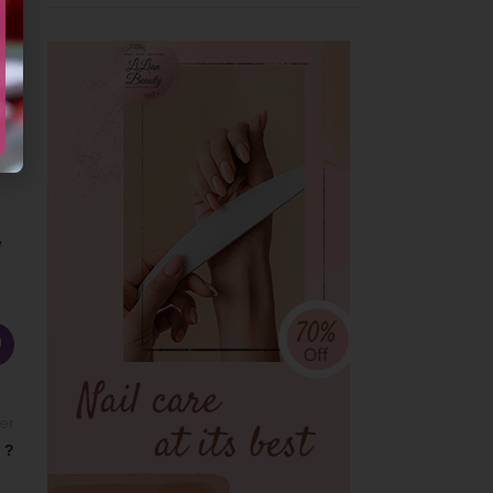
ệ
er
 ?