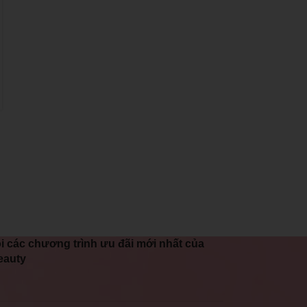
Chuyên Gia
0
Posted by
@LilianBeauty
Khi chọn mua dụng cụ làm nail, việc đảm bảo chất lượng là
yếu tố quan trọng giúp bạn có được trải nghiệm tốt nhất và
đạt hiệu quả cao trong quá trình làm đẹp.
CONTINUE READING
i các chương trình ưu đãi mới nhất của
eauty