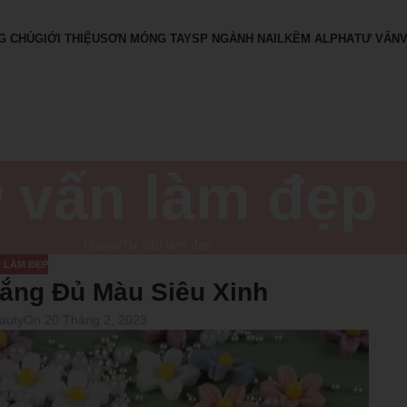
G CHỦ
GIỚI THIỆU
SƠN MÓNG TAY
SP NGÀNH NAIL
KỀM ALPHA
TƯ VẤN
 vấn làm đẹp
Home
Tư vấn làm đẹp
 LÀM ĐẸP
ắng Đủ Màu Siêu Xinh
auty
On 20 Tháng 2, 2023