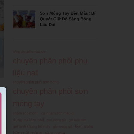
Sơn Móng Tay Bền Màu: Bí
Quyết Giữ Độ Sáng Bóng
Lâu Dài
bóng đẹp bền màu sơn
chuyên phân phối phụ
liệu nail
chuyên phân phối sơn bóng
chuyên phân phối sơn
a
móng tay
chăm sóc móng
da ngam son mau gi
dụng cụ làm nail
gan mong gia
gel lạnh elite
kềm alpha
gel lạnh không hơ máy
gắn móng giả
kềm cắt móng
kềm nghĩa