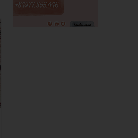
02
TH7
CHĂM SÓC NAIL
,
TƯ VẤN LÀM ĐẸP
Hướng Dẫn Chọn Mua Dụng Cụ Làm
Nail Chất Lượng: Kinh Nghiệm Từ