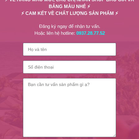
BẢNG MÀU NHÉ ⚡
⚡ CAM KẾT VỀ CHẤT LƯỢNG SẢN PHẨM ⚡
ượng.
lượng lớn.
Đăng ký ngay để nhận tư vấn.
Hoặc liên hệ hotline:
0937.28.77.52
 và giao cho khách hàng.