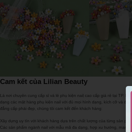
Cam kết của Lilian Beauty
Là nơi chuyên cung cấp sỉ và lẻ phụ kiện nail ̣cao cấp giá rẻ tại TP.
dạng các mặt hàng phụ kiện nail với đủ mọi hình dạng, kích cỡ và đả
đẳng cấp phái đẹp, chúng tôi cam kết đến khách hàng:
Xây dựng uy tín với khách hàng dựa trên chất lượng của từng sản ph
Các sản phẩm ngành nail với mẫu mã đa dạng, hợp xu hướng, mang đ