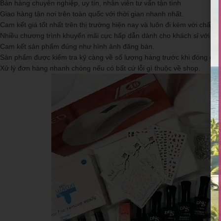
Bán hàng chuyên nghiệp, uy tín, nhân viên tư vấn tận tình
Giao hàng tận nơi trên toàn quốc với thời gian nhanh nhất.
Cam kết giá tốt nhất trên thị trường hiện nay và luôn đi kèm với chất l
Nhiều chương trình khuyến mãi cực hấp dẫn dành cho khách sỉ với số 
Cam kết sản phẩm đúng như hình ảnh đăng bán.
Sản phẩm được kiểm tra kỹ càng về số lượng hàng trước khi đóng gói
Xử lý đơn hàng nhanh chóng nếu có bất cứ lỗi gì thuộc về shop.