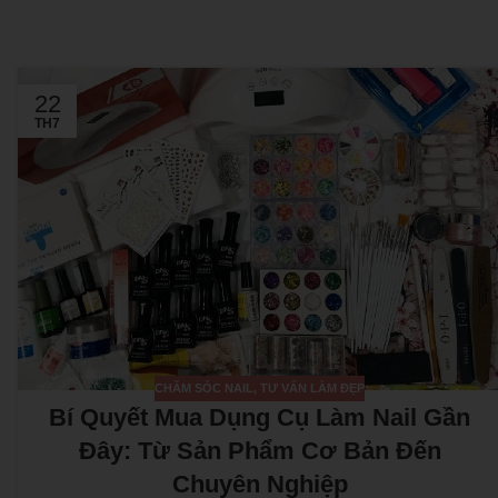
22
TH7
CHĂM SÓC NAIL
,
TƯ VẤN LÀM ĐẸP
Bí Quyết Mua Dụng Cụ Làm Nail Gần
Đây: Từ Sản Phẩm Cơ Bản Đến
Chuyên Nghiệp