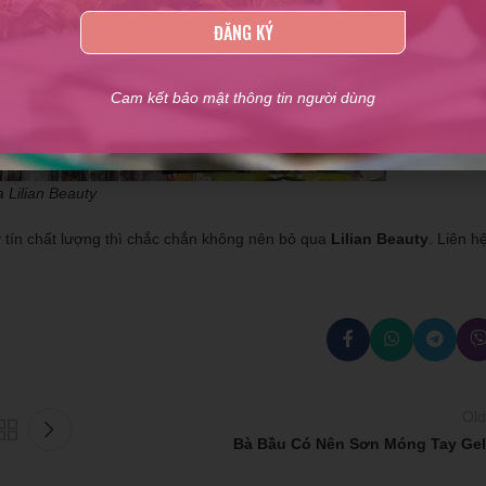
ĐĂNG KÝ
Cam kết bảo mật thông tin người dùng
 Lilian Beauty
y tín chất lượng thì chắc chắn không nên bỏ qua
Lilian Beauty
. Liên h
Old
Bà Bầu Có Nên Sơn Móng Tay Gel