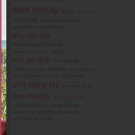
lilian beauty
làm nail
lấy sỉ đồ nail
mở tiệm nail
nghề nail
nước rửa móng
phân phối sỉ lẻ sơn móng tay
phụ liệu nail
Phụ liệu nail giá tốt mua ở đâu
son gel
shop bán sơn móng tay
son gel lanh
son mong tay
sơn bóng
sticker 5d
sơn base
sơn dưỡng móng
sơn gel
sơn gel lạnh
sơn dưỡng móng tay
sơn móng tay
sơn móng tay gel
sơn thường
sơn thường khô nhanh
tiem nail
sơn thường lady dream
sỉ đồ nail
Địa chỉ mua sơn móng tay
trang trí móng
đặt tên tiệm nail
đồ nail