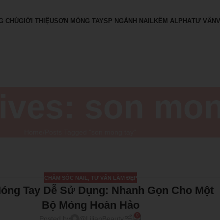
G CHỦ
GIỚI THIỆU
SƠN MÓNG TAY
SP NGÀNH NAIL
KỀM ALPHA
TƯ VẤN
ives: son mon
Home
Posts Tagged "son mong tay"
CHĂM SÓC NAIL
,
TƯ VẤN LÀM ĐẸP
óng Tay Dễ Sử Dụng: Nhanh Gọn Cho Một
Bộ Móng Hoàn Hảo
0
Posted by
@LilianBeauty