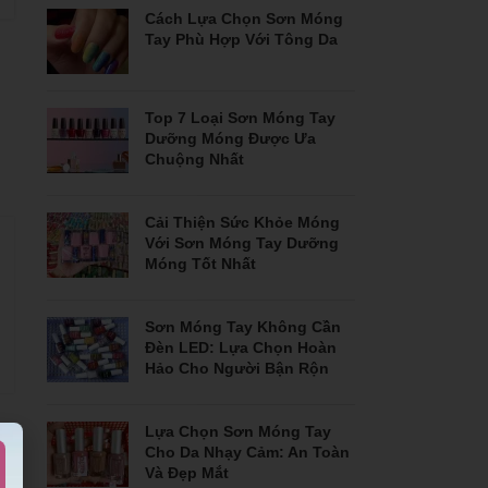
Cách Lựa Chọn Sơn Móng
Tay Phù Hợp Với Tông Da
Top 7 Loại Sơn Móng Tay
Dưỡng Móng Được Ưa
Chuộng Nhất
Cải Thiện Sức Khỏe Móng
Với Sơn Móng Tay Dưỡng
Móng Tốt Nhất
Sơn Móng Tay Không Cần
Đèn LED: Lựa Chọn Hoàn
Hảo Cho Người Bận Rộn
Lựa Chọn Sơn Móng Tay
Cho Da Nhạy Cảm: An Toàn
Và Đẹp Mắt