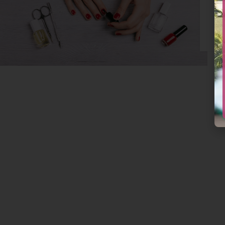
Li
mà