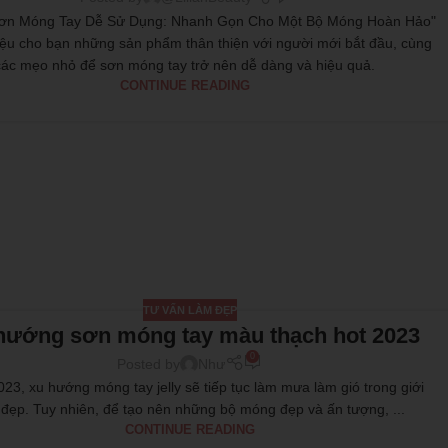
"Sơn Móng Tay Dễ Sử Dụng: Nhanh Gọn Cho Một Bộ Móng Hoàn Hảo"
hiệu cho bạn những sản phẩm thân thiện với người mới bắt đầu, cùng
các mẹo nhỏ để sơn móng tay trở nên dễ dàng và hiệu quả.
CONTINUE READING
TƯ VẤN LÀM ĐẸP
hướng sơn móng tay màu thạch hot 2023
0
Posted by
Như
23, xu hướng móng tay jelly sẽ tiếp tục làm mưa làm gió trong giới
 đẹp. Tuy nhiên, để tạo nên những bộ móng đẹp và ấn tượng, ...
CONTINUE READING