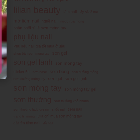
lilian beauty
làm nail
lấy sỉ đồ nail
mở tiệm nail
nghề nail
nước rửa móng
phân phối sỉ lẻ sơn móng tay
phụ liệu nail
Phụ liệu nail giá tốt mua ở đâu
son gel
shop bán sơn móng tay
son gel lanh
son mong tay
sơn bóng
sticker 5d
sơn base
sơn dưỡng móng
sơn gel
sơn gel lạnh
sơn dưỡng móng tay
sơn móng tay
sơn móng tay gel
sơn thường
sơn thường khô nhanh
tiem nail
sơn thường lady dream
sỉ đồ nail
Địa chỉ mua sơn móng tay
trang trí móng
đặt tên tiệm nail
đồ nail