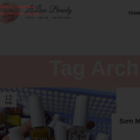
Skip to navigation
TRAN
Skip to main content
Tag Arch
12
TH8
Sơn M