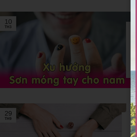
10
TH3
29
TH9