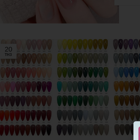
20
TH3