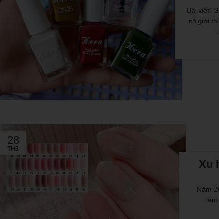
Bài viết 
sẽ giới t
28
TH3
Xu 
Năm 20
làm