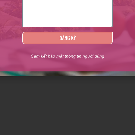
Posted by
Beauty
lian Beauty gợi ý đến bạn Top 5 loại sơn móng tay nhanh khô và lên
u cực đẹp với giá cả phải chăng. Nhấn xem ngay để khám phá nhé!
CONTINUE READING
ĐĂNG KÝ
Cam kết bảo mật thông tin người dùng