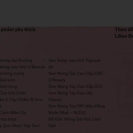
 phẩm yêu thích
Theo dõ
Lilian B
móng tay thường
Sơn bóng mau khô Topcoat
bóng mau khô O'Beauty
đỏ
 dưỡng móng
Sơn Móng Tay Cao Cấp D20
Gel lạnh
O'Beauty
Gel nóng
Sơn Móng Tay Cao Cấp D22
Chà Gót Chân
Sơn Móng Tay Cao cấp
o 5 Cây Chấm Bi Inox
Classic
ỡ
Sơn Móng Tay OPI Màu Hồng
 Làm Mềm Da
Nude Nhạt – NLE41
 mạ thép
Đế Gắn Móng Giả Học Làm
g Que Nhọn Tập Sơn
Nail