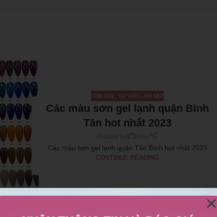
SƠN GEL
,
TƯ VẤN LÀM ĐẸP
Các màu sơn gel lạnh quận Bình
Tân hot nhất 2023
Posted by
Như
Các màu sơn gel lạnh quận Tân Bình hot nhất 2023
CONTINUE READING