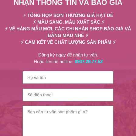
NHẬN THÔNG TIN VÀ BÁO GIÁ
⚡
TỔNG HỢP SƠN THƯỜNG GIÁ HẠT DẺ
⚡ MẪU SANG, MÀU XUẤT SẮC ⚡
CHĂM SÓC NAIL
,
TƯ VẤN LÀM ĐẸP
Xu hướng sơn móng tay cho nam và màu
⚡ VỀ HÀNG MẪU MỚI, CÁC CHỊ NHẮN SHOP BÁO GIÁ VÀ
BẢNG MÀU NHÉ ⚡
sắc đang Hot năm 2023
⚡ CAM KẾT VỀ CHẤT LƯỢNG SẢN PHẨM ⚡
0
Posted by
Như
Xu hướng sơn móng tay cho nam ngày càng được phổ biến và bình
Đăng ký ngay để nhận tư vấn.
thường hóa khi hàng loạt các show trình diễn thời trang
Hoặc liên hệ hotline:
0937.28.77.52
CONTINUE READING
CHĂM SÓC NAIL
,
TƯ VẤN LÀM ĐẸP
Top 5 Loại Sơn Móng Tay Nhanh Khô, Lên
Màu Đẹp
0