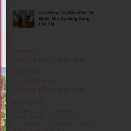
Sơn Móng Tay Bền Màu: Bí
Quyết Giữ Độ Sáng Bóng
Lâu Dài
bóng đẹp bền màu sơn
chuyên phân phối phụ
liệu nail
chuyên phân phối sơn bóng
chuyên phân phối sơn
móng tay
chăm sóc móng
da ngam son mau gi
dụng cụ làm nail
gan mong gia
gel lạnh elite
kềm alpha
gel lạnh không hơ máy
gắn móng giả
kềm cắt móng
kềm nghĩa