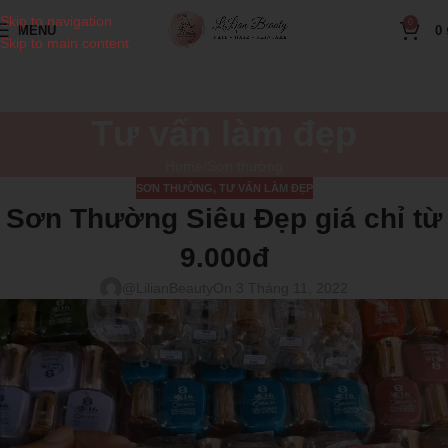
Skip to navigation
0
MENU
0
Skip to main content
Tư vấn làm đẹp
Home
Sơn thường
SƠN THƯỜNG
,
TƯ VẤN LÀM ĐẸP
Sơn Thường Siêu Đẹp giá chỉ từ
9.000đ
@LilianBeauty
On 3 Tháng 11, 2022