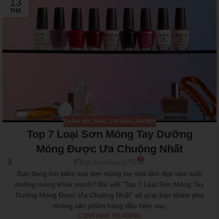
13
TH8
CHĂM SÓC NAIL
,
TƯ VẤN LÀM ĐẸP
Top 7 Loại Sơn Móng Tay Dưỡng
Móng Được Ưa Chuộng Nhất
0
@LilianBeauty
Bạn đang tìm kiếm loại sơn móng tay vừa làm đẹp vừa nuôi
dưỡng móng khỏe mạnh? Bài viết "Top 7 Loại Sơn Móng Tay
Dưỡng Móng Được Ưa Chuộng Nhất" sẽ giúp bạn khám phá
những sản phẩm hàng đầu hiện nay.
CONTINUE READING