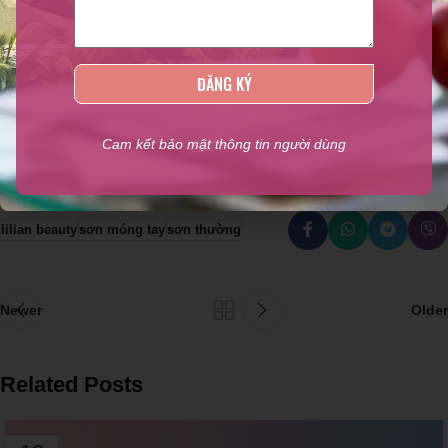
Cam kết của Lilian Beauty
ĐĂNG KÝ
Nếu bạn đang tìm kiếm địa chỉ cung cấp phụ kiện nail giá sỉ TPHCM
uy tín chất lượng thì chắc chắn không nên bỏ qua
Lilian Beauty
. Liên
Cam kết bảo mật thông tin người dùng
hệ ngay với chúng tôi qua hotline
0937 28 77 52
để được tư vấn.
lilian beauty
sơn móng tay
sơn thường
Newer
Older
Related Posts