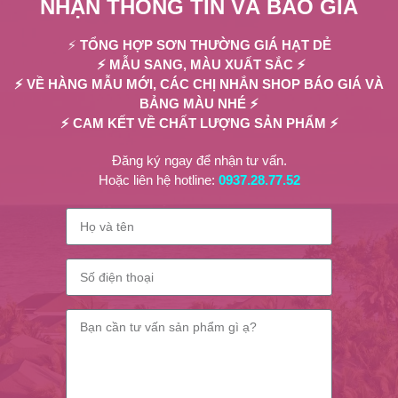
NHẬN THÔNG TIN VÀ BÁO GIÁ
⚡
TỔNG HỢP SƠN THƯỜNG GIÁ HẠT DẺ
⚡ MẪU SANG, MÀU XUẤT SẮC ⚡
⚡ VỀ HÀNG MẪU MỚI, CÁC CHỊ NHẮN SHOP BÁO GIÁ VÀ
BẢNG MÀU NHÉ ⚡
⚡ CAM KẾT VỀ CHẤT LƯỢNG SẢN PHẨM ⚡
Đăng ký ngay để nhận tư vấn.
Hoặc liên hệ hotline:
0937.28.77.52