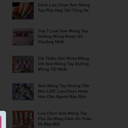
Cách Lựa Chọn Sơn Móng
Tay Phù Hợp Với Tông Da
Top 7 Loại Sơn Móng Tay
Dưỡng Móng Được Ưa
Chuộng Nhất
Cải Thiện Sức Khỏe Móng
Với Sơn Móng Tay Dưỡng
Móng Tốt Nhất
Sơn Móng Tay Không Cần
Đèn LED: Lựa Chọn Hoàn
Hảo Cho Người Bận Rộn
Lựa Chọn Sơn Móng Tay
Cho Da Nhạy Cảm: An Toàn
Và Đẹp Mắt