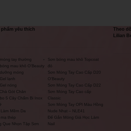
 phẩm yêu thích
Theo dõ
Lilian B
móng tay thường
Sơn bóng mau khô Topcoat
bóng mau khô O'Beauty
đỏ
 dưỡng móng
Sơn Móng Tay Cao Cấp D20
Gel lạnh
O'Beauty
Gel nóng
Sơn Móng Tay Cao Cấp D22
Chà Gót Chân
Sơn Móng Tay Cao cấp
o 5 Cây Chấm Bi Inox
Classic
ỡ
Sơn Móng Tay OPI Màu Hồng
 Làm Mềm Da
Nude Nhạt – NLE41
 mạ thép
Đế Gắn Móng Giả Học Làm
g Que Nhọn Tập Sơn
Nail