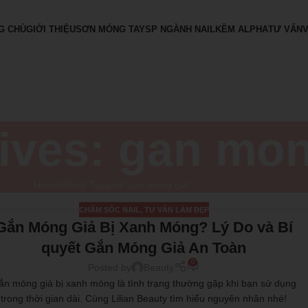
G CHỦ
GIỚI THIỆU
SƠN MÓNG TAY
SP NGÀNH NAIL
KỀM ALPHA
TƯ VẤN
ives: gan mon
Home
Posts Tagged "gan mong gia"
CHĂM SÓC NAIL
,
TƯ VẤN LÀM ĐẸP
Gắn Móng Giả Bị Xanh Móng? Lý Do và Bí
quyết Gắn Móng Giả An Toàn
0
Posted by
Beauty
ắn móng giả bị xanh móng là tình trạng thường gặp khi bạn sử dụng
trong thời gian dài. Cùng Lilian Beauty tìm hiểu nguyên nhân nhé!