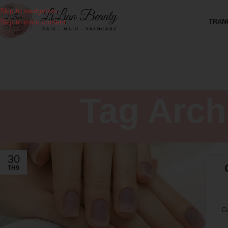
Skip to navigation
TRAN
Skip to main content
Tag Arch
30
TH9
G