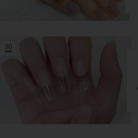
30
TH9
h