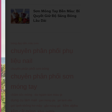
Sơn Móng Tay Bền Màu: Bí
Quyết Giữ Độ Sáng Bóng
Lâu Dài
bóng đẹp bền màu sơn
chuyên phân phối phụ
liệu nail
chuyên phân phối sơn bóng
chuyên phân phối sơn
móng tay
chăm sóc móng
da ngam son mau gi
dụng cụ làm nail
gan mong gia
gel lạnh elite
kềm alpha
gel lạnh không hơ máy
gắn móng giả
kềm cắt móng
kềm nghĩa