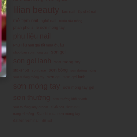
lilian beauty
làm nail
lấy sỉ đồ nail
mở tiệm nail
nghề nail
nước rửa móng
phân phối sỉ lẻ sơn móng tay
phụ liệu nail
Phụ liệu nail giá tốt mua ở đâu
son gel
shop bán sơn móng tay
son gel lanh
son mong tay
sơn bóng
sticker 5d
sơn base
sơn dưỡng móng
sơn gel
sơn gel lạnh
sơn dưỡng móng tay
sơn móng tay
sơn móng tay gel
sơn thường
sơn thường khô nhanh
tiem nail
sơn thường lady dream
sỉ đồ nail
Địa chỉ mua sơn móng tay
trang trí móng
đặt tên tiệm nail
đồ nail