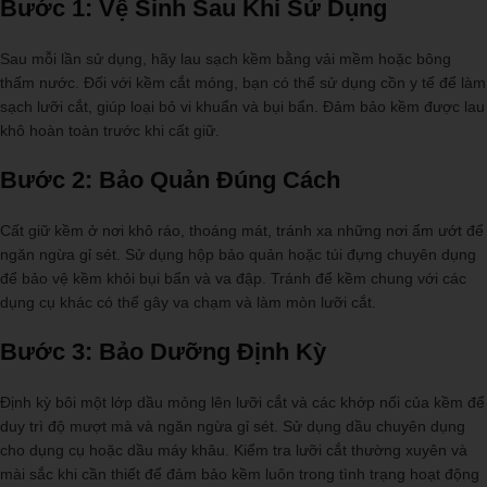
Bước 1: Vệ Sinh Sau Khi Sử Dụng
Sau mỗi lần sử dụng, hãy lau sạch kềm bằng vải mềm hoặc bông
thấm nước. Đối với kềm cắt móng, bạn có thể sử dụng cồn y tế để làm
sạch lưỡi cắt, giúp loại bỏ vi khuẩn và bụi bẩn. Đảm bảo kềm được lau
khô hoàn toàn trước khi cất giữ.
Bước 2: Bảo Quản Đúng Cách
Cất giữ kềm ở nơi khô ráo, thoáng mát, tránh xa những nơi ẩm ướt để
ngăn ngừa gỉ sét. Sử dụng hộp bảo quản hoặc túi đựng chuyên dụng
để bảo vệ kềm khỏi bụi bẩn và va đập. Tránh để kềm chung với các
dụng cụ khác có thể gây va chạm và làm mòn lưỡi cắt.
Bước 3: Bảo Dưỡng Định Kỳ
Định kỳ bôi một lớp dầu mỏng lên lưỡi cắt và các khớp nối của kềm để
duy trì độ mượt mà và ngăn ngừa gỉ sét. Sử dụng dầu chuyên dụng
cho dụng cụ hoặc dầu máy khâu. Kiểm tra lưỡi cắt thường xuyên và
mài sắc khi cần thiết để đảm bảo kềm luôn trong tình trạng hoạt động