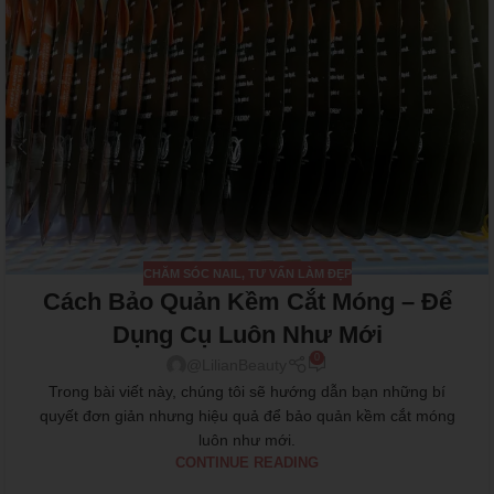
CHĂM SÓC NAIL
,
TƯ VẤN LÀM ĐẸP
Cách Bảo Quản Kềm Cắt Móng – Để
Dụng Cụ Luôn Như Mới
0
@LilianBeauty
Trong bài viết này, chúng tôi sẽ hướng dẫn bạn những bí
quyết đơn giản nhưng hiệu quả để bảo quản kềm cắt móng
luôn như mới.
CONTINUE READING