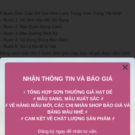
5 Bước Đơn Giản Để Giữ Kềm Luôn Trong Tình Trạng Tốt Nhất
– Bước 1: Vệ Sinh Sau Khi Sử Dụng
– Bước 2: Bảo Quản Đúng Cách
– Bước 3: Bảo Dưỡng Định Kỳ
– Bước 4: Sử Dụng Đúng Mục Đích
– Bước 5: Xử Lý Khi Bị Gỉ Sét
Bằng cách tuân thủ 5 bước đơn giản này, bạn sẽ giữ được kềm luôn
sắc bén, bền bỉ và hoạt động hiệu quả trong thời gian dài.
NHẬN THÔNG TIN VÀ BÁO GIÁ
⚡
TỔNG HỢP SƠN THƯỜNG GIÁ HẠT DẺ
⚡ MẪU SANG, MÀU XUẤT SẮC ⚡
⚡ VỀ HÀNG MẪU MỚI, CÁC CHỊ NHẮN SHOP BÁO GIÁ VÀ
BẢNG MÀU NHÉ ⚡
⚡ CAM KẾT VỀ CHẤT LƯỢNG SẢN PHẨM ⚡
Đăng ký ngay để nhận tư vấn.