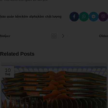
bảo quản kềm
kềm alpha
kềm chất lượng
Newer
Older
Related Posts
10
TH8