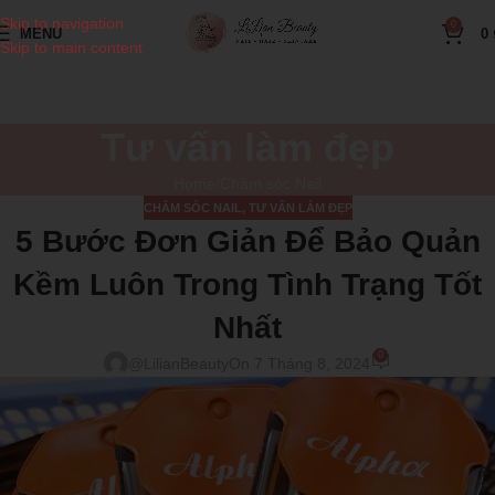
Skip to navigation
0
MENU
0
Skip to main content
Tư vấn làm đẹp
Home
Chăm sóc Nail
CHĂM SÓC NAIL
,
TƯ VẤN LÀM ĐẸP
5 Bước Đơn Giản Để Bảo Quản
Kềm Luôn Trong Tình Trạng Tốt
Nhất
0
@LilianBeauty
On 7 Tháng 8, 2024