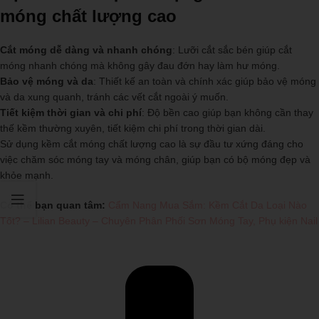
móng chất lượng cao
Cắt móng dễ dàng và nhanh chóng
: Lưỡi cắt sắc bén giúp cắt
móng nhanh chóng mà không gây đau đớn hay làm hư móng.
Bảo vệ móng và da
: Thiết kế an toàn và chính xác giúp bảo vệ móng
và da xung quanh, tránh các vết cắt ngoài ý muốn.
Tiết kiệm thời gian và chi phí
: Độ bền cao giúp bạn không cần thay
thế kềm thường xuyên, tiết kiệm chi phí trong thời gian dài.
Sử dụng kềm cắt móng chất lượng cao là sự đầu tư xứng đáng cho
việc chăm sóc móng tay và móng chân, giúp bạn có bộ móng đẹp và
khỏe mạnh.
Có thể bạn quan tâm:
Cẩm Nang Mua Sắm: Kềm Cắt Da Loại Nào
Tốt? – Lilian Beauty – Chuyên Phân Phối Sơn Móng Tay, Phụ kiện Nail