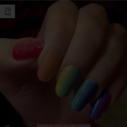
29
TH8
CHĂM SÓC NAIL
,
TƯ VẤN LÀM ĐẸP