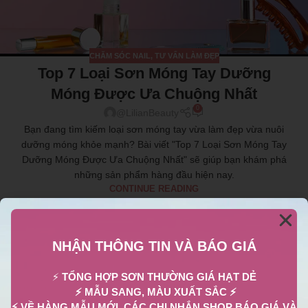
CHĂM SÓC NAIL
,
TƯ VẤN LÀM ĐẸP
Top 7 Loại Sơn Móng Tay Dưỡng
Móng Được Ưa Chuộng Nhất
0
@LilianBeauty
Bạn đang tìm kiếm loại sơn móng tay vừa làm đẹp vừa nuôi
dưỡng móng khỏe mạnh? Bài viết "Top 7 Loại Sơn Móng Tay
Dưỡng Móng Được Ưa Chuộng Nhất" sẽ giúp bạn khám phá
những sản phẩm hàng đầu hiện nay.
CONTINUE READING
NHẬN THÔNG TIN VÀ BÁO GIÁ
13
TH8
⚡
TỔNG HỢP SƠN THƯỜNG GIÁ HẠT DẺ
⚡ MẪU SANG, MÀU XUẤT SẮC ⚡
⚡ VỀ HÀNG MẪU MỚI, CÁC CHỊ NHẮN SHOP BÁO GIÁ VÀ