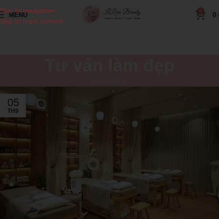
Skip to navigation
0
MENU
0
Skip to main content
Tư vấn làm đẹp
Home
Blog
05
TH9