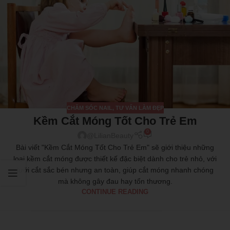
CHĂM SÓC NAIL
,
TƯ VẤN LÀM ĐẸP
Kềm Cắt Móng Tốt Cho Trẻ Em
0
@LilianBeauty
Bài viết "Kềm Cắt Móng Tốt Cho Trẻ Em" sẽ giới thiệu những
loại kềm cắt móng được thiết kế đặc biệt dành cho trẻ nhỏ, với
lưỡi cắt sắc bén nhưng an toàn, giúp cắt móng nhanh chóng
mà không gây đau hay tổn thương.
CONTINUE READING