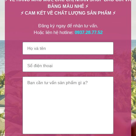
BẢNG MÀU NHÉ ⚡
⚡ CAM KẾT VỀ CHẤT LƯỢNG SẢN PHẨM ⚡
Đăng ký ngay để nhận tư vấn.
Hoặc liên hệ hotline:
0937.28.77.52
CHĂM SÓC NAIL
,
TƯ VẤN LÀM ĐẸP
Cải Thiện Sức Khỏe Móng Với Sơn
Móng Tay Dưỡng Móng Tốt Nhất
0
@LilianBeauty