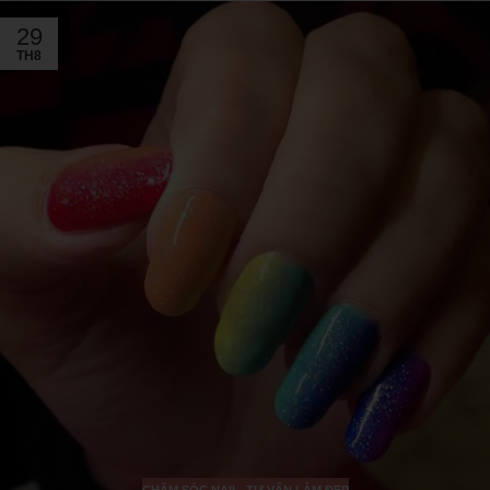
29
TH8
CHĂM SÓC NAIL
,
TƯ VẤN LÀM ĐẸP