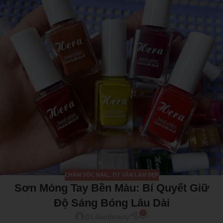
CHĂM SÓC NAIL
,
TƯ VẤN LÀM ĐẸP
Sơn Móng Tay Bền Màu: Bí Quyết Giữ
Độ Sáng Bóng Lâu Dài
0
@LilianBeauty