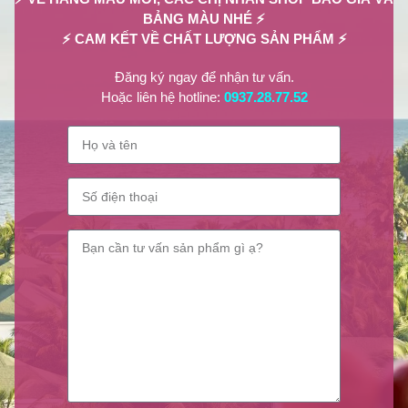
BẢNG MÀU NHÉ ⚡
⚡ CAM KẾT VỀ CHẤT LƯỢNG SẢN PHẨM ⚡
Đăng ký ngay để nhận tư vấn.
Hoặc liên hệ hotline:
0937.28.77.52
CHĂM SÓC NAIL
,
TƯ VẤN LÀM ĐẸP
Cải Thiện Sức Khỏe Móng Với Sơn
Móng Tay Dưỡng Móng Tốt Nhất
0
@LilianBeauty