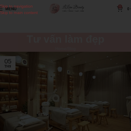
Skip to navigation
0
MENU
0
Skip to main content
Tư vấn làm đẹp
Home
Blog
05
TH9