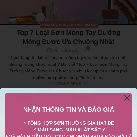
CHĂM SÓC NAIL
,
TƯ VẤN LÀM ĐẸP
Top 7 Loại Sơn Móng Tay Dưỡng
Móng Được Ưa Chuộng Nhất
0
@LilianBeauty
Bạn đang tìm kiếm loại sơn móng tay vừa làm đẹp vừa nuôi
dưỡng móng khỏe mạnh? Bài viết "Top 7 Loại Sơn Móng Tay
Dưỡng Móng Được Ưa Chuộng Nhất" sẽ giúp bạn khám phá
những sản phẩm hàng đầu hiện nay.
CONTINUE READING
NHẬN THÔNG TIN VÀ BÁO GIÁ
13
TH8
⚡
TỔNG HỢP SƠN THƯỜNG GIÁ HẠT DẺ
⚡ MẪU SANG, MÀU XUẤT SẮC ⚡
⚡ VỀ HÀNG MẪU MỚI, CÁC CHỊ NHẮN SHOP BÁO GIÁ VÀ