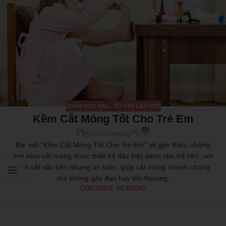
CHĂM SÓC NAIL
,
TƯ VẤN LÀM ĐẸP
Kềm Cắt Móng Tốt Cho Trẻ Em
0
@LilianBeauty
Bài viết "Kềm Cắt Móng Tốt Cho Trẻ Em" sẽ giới thiệu những
loại kềm cắt móng được thiết kế đặc biệt dành cho trẻ nhỏ, với
lưỡi cắt sắc bén nhưng an toàn, giúp cắt móng nhanh chóng
mà không gây đau hay tổn thương.
CONTINUE READING