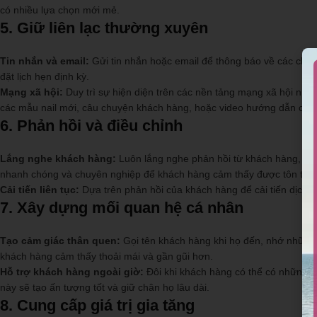
có nhiều lựa chọn mới mẻ.
5.
Giữ liên lạc thường xuyên
Tin nhắn và email:
Gửi tin nhắn hoặc email để thông báo về các chươ
đặt lịch hẹn định kỳ.
Mạng xã hội:
Duy trì sự hiện diện trên các nền tảng mạng xã hội như 
các mẫu nail mới, câu chuyện khách hàng, hoặc video hướng dẫn ch
6.
Phản hồi và điều chỉnh
Lắng nghe khách hàng:
Luôn lắng nghe phản hồi từ khách hàng, cả t
nhanh chóng và chuyên nghiệp để khách hàng cảm thấy được tôn trọn
Cải tiến liên tục:
Dựa trên phản hồi của khách hàng để cải tiến dịch vụ
7.
Xây dựng mối quan hệ cá nhân
Tạo cảm giác thân quen:
Gọi tên khách hàng khi họ đến, nhớ những 
khách hàng cảm thấy thoải mái và gần gũi hơn.
Hỗ trợ khách hàng ngoài giờ:
Đôi khi khách hàng có thể có những yê
này sẽ tạo ấn tượng tốt và giữ chân họ lâu dài.
8.
Cung cấp giá trị gia tăng