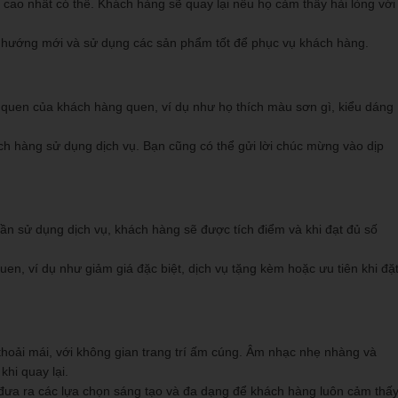
 cao nhất có thể. Khách hàng sẽ quay lại nếu họ cảm thấy hài lòng với
 hướng mới và sử dụng các sản phẩm tốt để phục vụ khách hàng.
 quen của khách hàng quen, ví dụ như họ thích màu sơn gì, kiểu dáng
ch hàng sử dụng dịch vụ. Bạn cũng có thể gửi lời chúc mừng vào dịp
lần sử dụng dịch vụ, khách hàng sẽ được tích điểm và khi đạt đủ số
en, ví dụ như giảm giá đặc biệt, dịch vụ tặng kèm hoặc ưu tiên khi đặ
hoải mái, với không gian trang trí ấm cúng. Âm nhạc nhẹ nhàng và
hi quay lại.
ưa ra các lựa chọn sáng tạo và đa dạng để khách hàng luôn cảm thấ