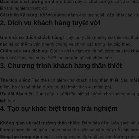
Đảm bảo chất lượng ổn định:
Luôn duy trì chất lượng dịch vụ ở mức
lần trải nghiệm trước đó.
Cải thiện kỹ năng:
Không ngừng nâng cao tay nghề, cập nhật các xu
2.
Dịch vụ khách hàng tuyệt vời
Ghi nhớ sở thích khách hàng:
Hãy lưu ý đến những sở thích và thói
nào để có thể tư vấn nhanh chóng và chính xác trong lần tiếp theo.
Chăm sóc sau dịch vụ:
Gửi tin nhắn cảm ơn và hỏi thăm sau khi khá
sinh nhật hay các ngày lễ để tạo sự gần gũi và chăm sóc.
3.
Chương trình khách hàng thân thiết
Thẻ tích điểm:
Tạo thẻ tích điểm cho khách hàng thân thiết. Sau mỗi 
điểm, họ có thể nhận được ưu đãi hoặc dịch vụ miễn phí.
Ưu đãi đặc biệt:
Cung cấp ưu đãi đặc biệt chỉ dành cho khách hàng qu
lịch hẹn.
4.
Tạo sự khác biệt trong trải nghiệm
Không gian và môi trường thân thiện:
Đảm bảo tiệm luôn sạch sẽ, t
hương thơm dịu sẽ giúp khách hàng thư giãn và cảm thấy dễ chịu hơn k
Sáng tạo trong dịch vụ:
Thường xuyên cập nhật các xu hướng mới, đ