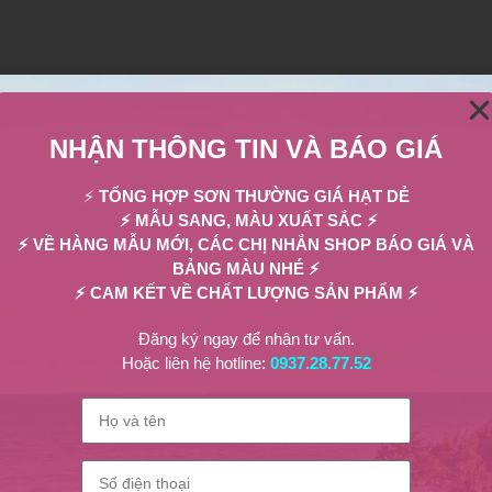
ng trình khuyến mãi, dịch vụ mới hoặc chỉ đơn giản là nhắc khách hà
NHẬN THÔNG TIN VÀ BÁO GIÁ
Facebook, Instagram để giữ liên lạc với khách hàng. Bạn có thể đăng t
ăm sóc móng.
⚡
TỔNG HỢP SƠN THƯỜNG GIÁ HẠT DẺ
⚡ MẪU SANG, MÀU XUẤT SẮC ⚡
⚡ VỀ HÀNG MẪU MỚI, CÁC CHỊ NHẮN SHOP BÁO GIÁ VÀ
ích cực lẫn tiêu cực. Đối với những góp ý hoặc phàn nàn, hãy giải quy
BẢNG MÀU NHÉ ⚡
g.
⚡ CAM KẾT VỀ CHẤT LƯỢNG SẢN PHẨM ⚡
, tạo ra những trải nghiệm tốt hơn trong tương lai.
Đăng ký ngay để nhận tư vấn.
Hoặc liên hệ hotline:
0937.28.77.52
câu chuyện cá nhân họ đã chia sẻ để tạo sự kết nối. Điều này giúp
u cầu khẩn cấp hoặc đặc biệt. Nếu có thể, hãy linh động hỗ trợ họ, đi