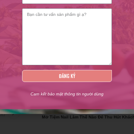
hoặc giới thiệu sản phẩm chăm sóc phù hợp với từng khách hàng.
 da tay cho khách hàng thân thiết sau một số lần sử dụng dịch vụ.
ợng khách hàng quen trung thành, góp phần duy trì và phát triển tiệ
lian Beauty – Chuyên Phân Phối Sơn Móng Tay, Phụ kiện Nail
Phí Thấp – Lilian Beauty – Chuyên Phân Phối Sơn Móng Tay, Phụ kiệ
ĐĂNG KÝ
Cam kết bảo mật thông tin người dùng
Old
Mở Tiệm Nail Làm Thế Nào Để Thu Hút Khác