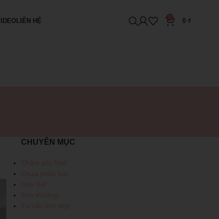
0
VIDEO
LIÊN HỆ
0
₫
CHUYÊN MỤC
Chăm sóc Nail
Chưa phân loại
Sơn Gel
Sơn thường
Tư vấn làm đẹp