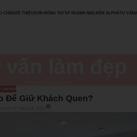
G CHỦ
GIỚI THIỆU
SƠN MÓNG TAY
SP NGÀNH NAIL
KỀM ALPHA
TƯ VẤN
 vấn làm đẹp
Home
Tư vấn làm đẹp
 LÀM ĐẸP
o Để Giữ Khách Quen?
0
auty
On 5 Tháng 8, 2024