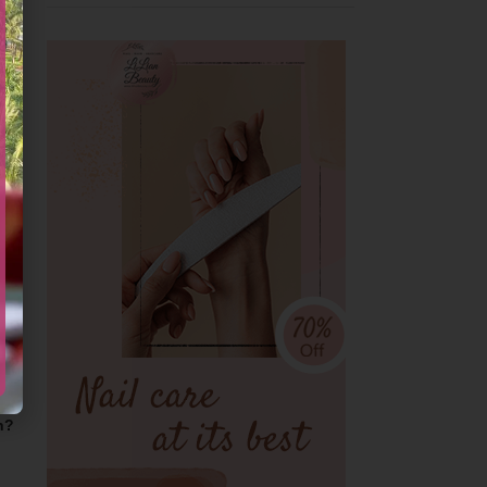
m
n
er
h?