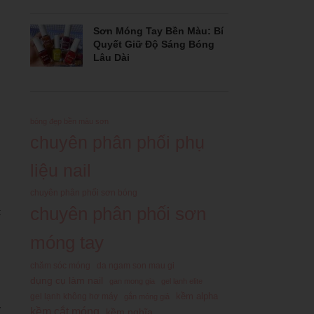
Sơn Móng Tay Bền Màu: Bí
Quyết Giữ Độ Sáng Bóng
Lâu Dài
bóng đẹp bền màu sơn
chuyên phân phối phụ
liệu nail
chuyên phân phối sơn bóng
chuyên phân phối sơn
t
móng tay
chăm sóc móng
da ngam son mau gi
dụng cụ làm nail
gan mong gia
gel lạnh elite
kềm alpha
gel lạnh không hơ máy
gắn móng giả
y
kềm cắt móng
kềm nghĩa