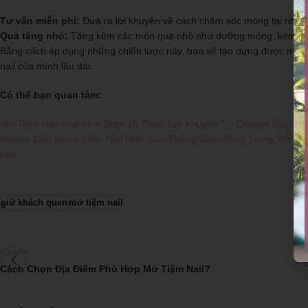
Tư vấn miễn phí:
Đưa ra lời khuyên về cách chăm sóc móng tại nhà 
Quà tặng nhỏ:
Tặng kèm các món quà nhỏ như dưỡng móng, kem dưỡng
Bằng cách áp dụng những chiến lược này, bạn sẽ tạo dựng được một lư
nail của mình lâu dài.
Có thể bạn quan tâm:
Mở Tiệm Nail Nhỏ Xinh Dưới 15 Triệu: Lời Khuyên Từ Chuyên Gia – Li
Hướng Dẫn Setup Tiệm Nail Nhỏ: Tạo Không Gian Sang Trọng Với Chi 
Nail
giữ khách quen
mở tiệm nail
Newer
Cách Chọn Địa Điểm Phù Hợp Mở Tiệm Nail?