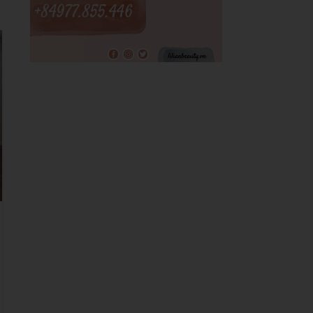
14
TH6
TƯ VẤN LÀM ĐẸP
Khởi Nghiệp Tại Quê Nhà: Hướng
Dẫn Mở Tiệm Nail Hiệu Quả
0
Posted by
@LilianBeauty
Bài viết "Khởi Nghiệp Tại Quê Nhà: Hướng Dẫn Mở Tiệm