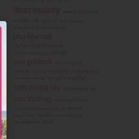
lilian beauty
làm nail
lấy sỉ đồ nail
mở tiệm nail
nghề nail
nước rửa móng
ng
phân phối sỉ lẻ sơn móng tay
phụ liệu nail
ải
Phụ liệu nail giá tốt mua ở đâu
son gel
shop bán sơn móng tay
son gel lanh
son mong tay
ết
sơn bóng
sticker 5d
sơn base
sơn dưỡng móng
sơn gel
sơn gel lạnh
sơn dưỡng móng tay
sơn móng tay
sơn móng tay gel
sơn thường
sơn thường khô nhanh
tiem nail
sơn thường lady dream
sỉ đồ nail
Địa chỉ mua sơn móng tay
trang trí móng
ều
đặt tên tiệm nail
đồ nail