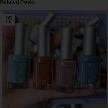
Related Posts
05
TH8