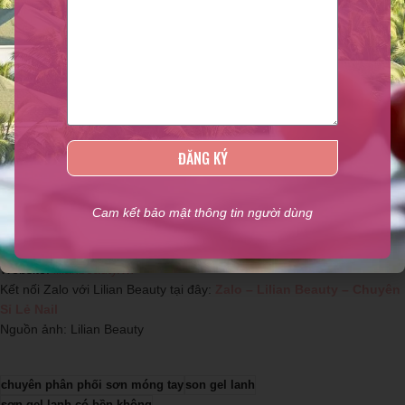
Trên đây là những chia sẻ của chúng tôi về
sơn gel lạnh
và hướng
dẫn sử dụng chúng đúng cách. Nếu muốn tìm mua sản phẩm này, hãy
liên hệ ngay với
Lilian Beauty
–
địa chỉ phân phối sản phẩm nail uy tín
nhất hiện nay nhé!
Các Chị có thể mua
Sơn Gel lạnh
trên Shopee hoặc Lazada tại
đây:
Sơn GEL Lạnh – Lilian Beauty – Chuyên Phân Phối Sơn
ĐĂNG KÝ
Móng Tay, Phụ kiện Nail
Thông tin liên hệ
Cam kết bảo mật thông tin người dùng
Hotline tư vấn sản phẩm:
0937.28.77.52
Website:
lilianbeauty.vn
Kết nối Zalo với Lilian Beauty tại đây:
Zalo – Lilian Beauty – Chuyên
Sỉ Lẻ Nail
Nguồn ảnh: Lilian Beauty
chuyên phân phối sơn móng tay
son gel lanh
sơn gel lạnh có bền không