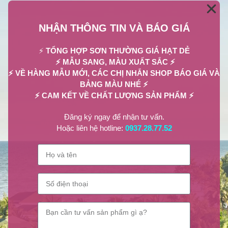
NHẬN THÔNG TIN VÀ BÁO GIÁ
⚡
TỔNG HỢP SƠN THƯỜNG GIÁ HẠT DẺ
⚡ MẪU SANG, MÀU XUẤT SẮC ⚡
⚡ VỀ HÀNG MẪU MỚI, CÁC CHỊ NHẮN SHOP BÁO GIÁ VÀ
BẢNG MÀU NHÉ ⚡
⚡ CAM KẾT VỀ CHẤT LƯỢNG SẢN PHẨM ⚡
Đăng ký ngay để nhận tư vấn.
Hoặc liên hệ hotline:
0937.28.77.52
Kết luận