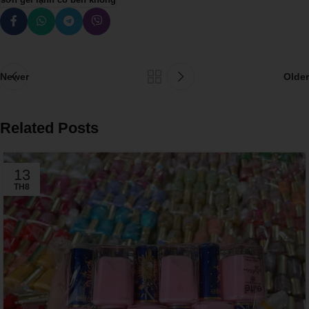
Newer
Older
Related Posts
13
TH8