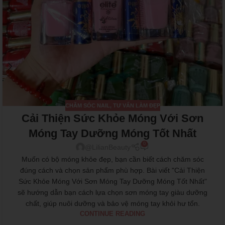
CHĂM SÓC NAIL
,
TƯ VẤN LÀM ĐẸP
Cải Thiện Sức Khỏe Móng Với Sơn
Móng Tay Dưỡng Móng Tốt Nhất
0
@LilianBeauty
Muốn có bộ móng khỏe đẹp, bạn cần biết cách chăm sóc
đúng cách và chọn sản phẩm phù hợp. Bài viết "Cải Thiện
Sức Khỏe Móng Với Sơn Móng Tay Dưỡng Móng Tốt Nhất"
sẽ hướng dẫn bạn cách lựa chọn sơn móng tay giàu dưỡng
chất, giúp nuôi dưỡng và bảo vệ móng tay khỏi hư tổn.
CONTINUE READING