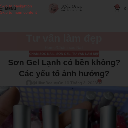
Skip to navigation
0
MENU
0
Skip to main content
Tư vấn làm đẹp
Home
Chăm sóc Nail
CHĂM SÓC NAIL
,
SƠN GEL
,
TƯ VẤN LÀM ĐẸP
Sơn Gel Lạnh có bền không?
Các yếu tố ảnh hưởng?
0
@LilianBeauty
On 10 Tháng 3, 2023