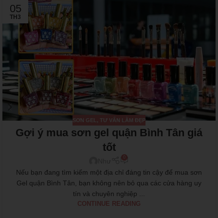
05
TH3
SƠN GEL
,
TƯ VẤN LÀM ĐẸP
Gợi ý mua sơn gel quận Bình Tân giá
tốt
0
Như
Nếu bạn đang tìm kiếm một địa chỉ đáng tin cậy để mua sơn
Gel quận Bình Tân, bạn không nên bỏ qua các cửa hàng uy
tín và chuyên nghiệp ...
CONTINUE READING