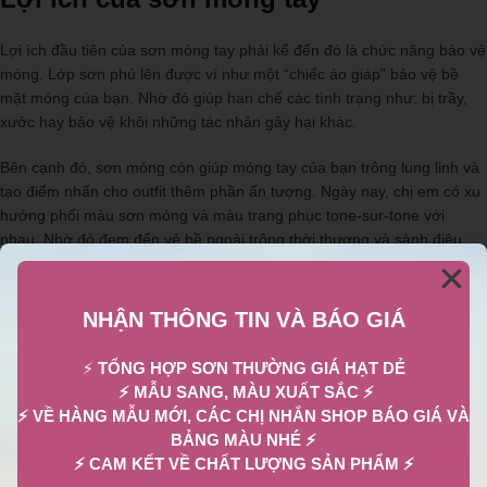
Lợi ích đầu tiên của sơn móng tay phải kể đến đó là chức năng bảo vệ
móng. Lớp sơn phủ lên được ví như một “chiếc áo giáp” bảo vệ bề
mặt móng của bạn. Nhờ đó giúp hạn chế các tình trạng như: bị trầy,
xước hay bảo vệ khỏi những tác nhân gây hại khác.
Bên cạnh đó, sơn móng còn giúp móng tay của bạn trông lung linh và
tạo điểm nhấn cho outfit thêm phần ấn tượng. Ngày nay, chị em có xu
hướng phối màu sơn móng và màu trang phục tone-sur-tone với
nhau. Nhờ đó đem đến vẻ bề ngoài trông thời thượng và sành điệu
hơn.
NHẬN THÔNG TIN VÀ BÁO GIÁ
⚡
TỔNG HỢP SƠN THƯỜNG GIÁ HẠT DẺ
⚡ MẪU SANG, MÀU XUẤT SẮC ⚡
⚡ VỀ HÀNG MẪU MỚI, CÁC CHỊ NHẮN SHOP BÁO GIÁ VÀ
BẢNG MÀU NHÉ ⚡
⚡ CAM KẾT VỀ CHẤT LƯỢNG SẢN PHẨM ⚡