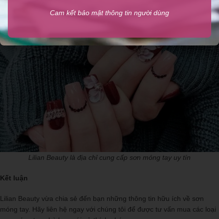
Cam kết bảo mật thông tin người dùng
Tham khảo thêm nhiều sản phẩm nail
tại đây.
Lilian Beauty là địa chỉ cung cấp sơn móng tay uy tín
Kết luận
Lilian Beauty vừa chia sẻ đến bạn những thông tin hữu ích về sơn
móng tay. Hãy liên hệ ngay với chúng tôi để được tư vấn mua các loại