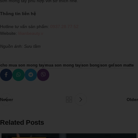
sơn móng tay phù hợp với sở thích nhé.
Thông tin liên hệ
Hotline tư vấn sản phẩm:
0937.28.77.52
Website:
lilianbeauty.v
Nguồn ảnh: Sưu tầm
cho mua son mong tay
mua son mong tay
son bong
son gel
son matte
Newer
Older
Related Posts