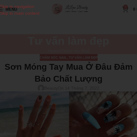
Skip to navigation
0
MENU
0
Skip to main content
Tư vấn làm đẹp
Home
Chăm sóc Nail
CHĂM SÓC NAIL
,
TƯ VẤN LÀM ĐẸP
Sơn Móng Tay Mua Ở Đâu Đảm
Bảo Chất Lượng
Beauty
On 14 Tháng 7, 2022