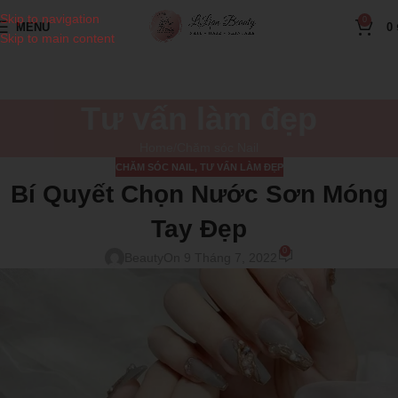
Skip to navigation
0
MENU
0
Skip to main content
Tư vấn làm đẹp
Home
Chăm sóc Nail
CHĂM SÓC NAIL
,
TƯ VẤN LÀM ĐẸP
Bí Quyết Chọn Nước Sơn Móng
Tay Đẹp
0
Beauty
On 9 Tháng 7, 2022