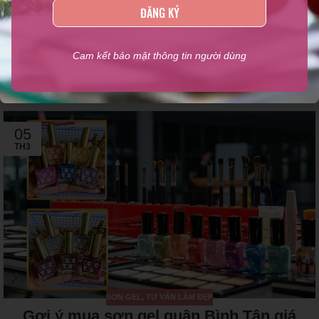
ĐĂNG KÝ
Newer
Older
Cam kết bảo mật thông tin người dùng
Related Posts
05
TH3
SƠN GEL
,
TƯ VẤN LÀM ĐẸP
Gợi ý mua sơn gel quận Bình Tân giá