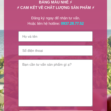
BẢNG MÀU NHÉ ⚡
⚡ CAM KẾT VỀ CHẤT LƯỢNG SẢN PHẨM ⚡
Trắng – đen là sự kết hợp được nhiều chị em yêu thích
Đăng ký ngay để nhận tư vấn.
Kết luận
Hoặc liên hệ hotline:
0937.28.77.52
Lilian Beauty
vừa chia sẻ đến bạn những bí kíp để chọn cho mình
nước sơn móng tay đẹp. Hãy liên hệ với chúng tôi nếu bạn có thắc
mắc gì về các sản phẩm sơn móng tay nhé.
Thông tin liên hệ
Hotline tư vấn sản phẩm:
0937.28.77.52
Website:
lilianbeauty.vn
Nguồn ảnh:
Sưu tầm
cach chon mau son
ket hop mau son
nuoc son dep
son gel
son matte