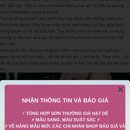
đến bất ngờ. Đây là cách phối màu không bao giờ lỗi thời do phong
cách minimalism đang là xu thế.
Tím và hồng pastel: cách phối màu này dành cho những nàng yêu
thích tone pastel. Đây là hai màu nước sơn móng tay đẹp giúp bạn
trông quyến rũ và nữ tính hơn. Tuy nhiên, hãy cẩn thận khi sử dụng
chúng vì nếu sơn quá tay, bộ nail sẽ trông loè loẹt và kém thẩm mỹ
hơn đấy.
Xám và đỏ đô: nếu bạn đang tìm kiếm một bộ móng cho buổi tiệc
quan trọng thì tone xám – đỏ đô là một gợi ý không tồi. Tone xám – đỏ
đô sẽ giúp bạn trông sang trọng, quyến rũ hơn với bộ váy dự tiệc lung
linh.
NHẬN THÔNG TIN VÀ BÁO GIÁ
⚡
TỔNG HỢP SƠN THƯỜNG GIÁ HẠT DẺ
⚡ MẪU SANG, MÀU XUẤT SẮC ⚡
⚡ VỀ HÀNG MẪU MỚI, CÁC CHỊ NHẮN SHOP BÁO GIÁ VÀ