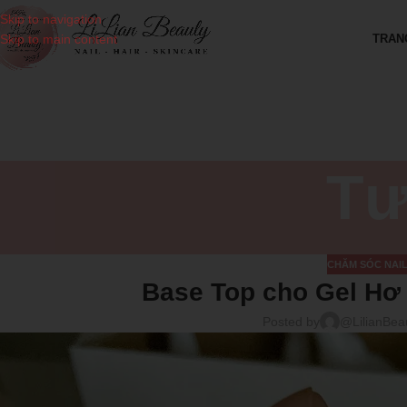
Skip to navigation
TRAN
Skip to main content
Tư
CHĂM SÓC NAI
Base Top cho Gel Hơ
Posted by
@LilianBea