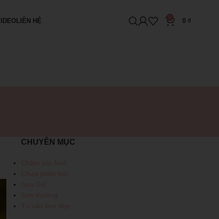
0
VIDEO
LIÊN HỆ
0
₫
CHUYÊN MỤC
Chăm sóc Nail
Chưa phân loại
Sơn Gel
Sơn thường
Tư vấn làm đẹp