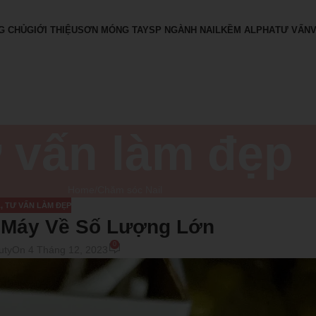
G CHỦ
GIỚI THIỆU
SƠN MÓNG TAY
SP NGÀNH NAIL
KỀM ALPHA
TƯ VẤN
 vấn làm đẹp
Home
Chăm sóc Nail
L
,
TƯ VẤN LÀM ĐẸP
 Máy Về Số Lượng Lớn
0
uty
On 4 Tháng 12, 2023