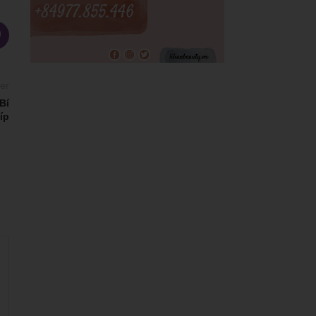
er
Bí
íp