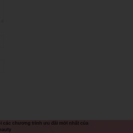
i các chương trình ưu đãi mới nhất của
eauty