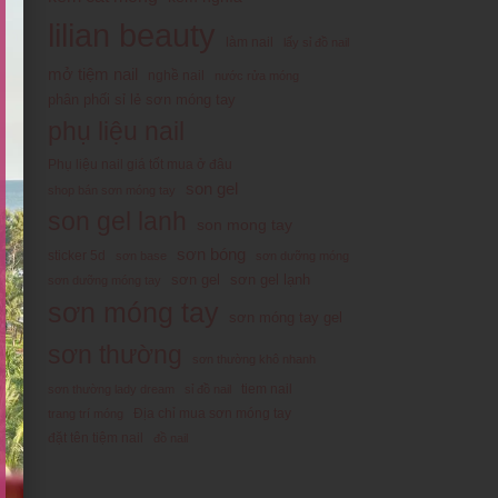
lilian beauty
làm nail
lấy sỉ đồ nail
mở tiệm nail
nghề nail
nước rửa móng
phân phối sỉ lẻ sơn móng tay
phụ liệu nail
Phụ liệu nail giá tốt mua ở đâu
son gel
shop bán sơn móng tay
son gel lanh
son mong tay
sơn bóng
sticker 5d
sơn base
sơn dưỡng móng
sơn gel
sơn gel lạnh
sơn dưỡng móng tay
sơn móng tay
sơn móng tay gel
sơn thường
sơn thường khô nhanh
tiem nail
sơn thường lady dream
sỉ đồ nail
Địa chỉ mua sơn móng tay
trang trí móng
đặt tên tiệm nail
đồ nail