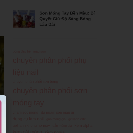
Sơn Móng Tay Bền Màu: Bí
Quyết Giữ Độ Sáng Bóng
Lâu Dài
bóng đẹp bền màu sơn
chuyên phân phối phụ
liệu nail
chuyên phân phối sơn bóng
chuyên phân phối sơn
móng tay
chăm sóc móng
da ngam son mau gi
dụng cụ làm nail
gan mong gia
gel lạnh elite
kềm alpha
gel lạnh không hơ máy
gắn móng giả
kềm cắt móng
kềm nghĩa