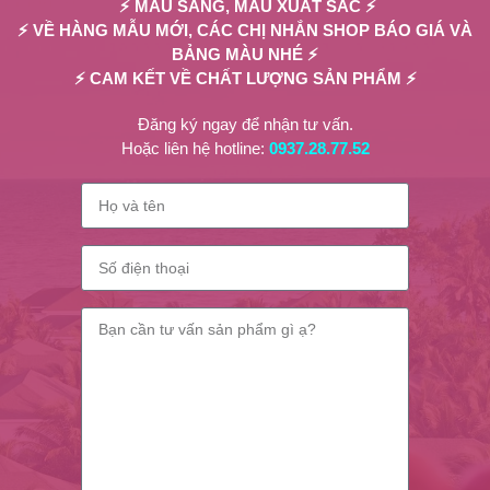
⚡ MẪU SANG, MÀU XUẤT SẮC ⚡
⚡ VỀ HÀNG MẪU MỚI, CÁC CHỊ NHẮN SHOP BÁO GIÁ VÀ
BẢNG MÀU NHÉ ⚡
⚡ CAM KẾT VỀ CHẤT LƯỢNG SẢN PHẨM ⚡
Đăng ký ngay để nhận tư vấn.
Hoặc liên hệ hotline:
0937.28.77.52