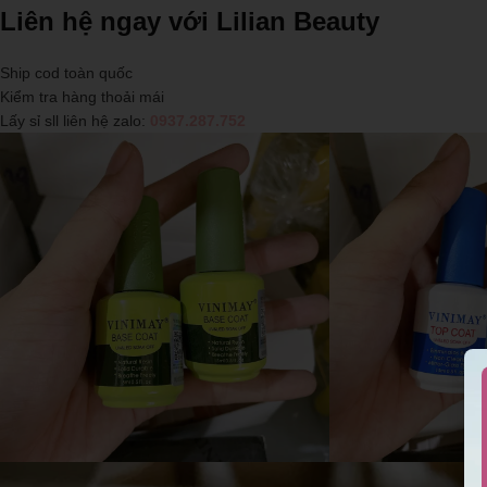
Liên hệ ngay với Lilian Beauty
Ship cod toàn quốc
Kiểm tra hàng thoải mái
Lấy sỉ sll liên hệ zalo:
0937.287.752