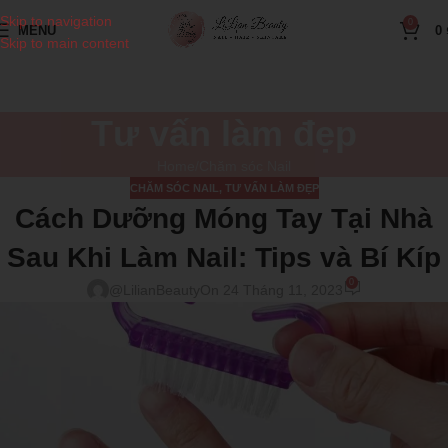
Skip to navigation
0
MENU
0
Skip to main content
Tư vấn làm đẹp
Home
Chăm sóc Nail
CHĂM SÓC NAIL
,
TƯ VẤN LÀM ĐẸP
Cách Dưỡng Móng Tay Tại Nhà
Sau Khi Làm Nail: Tips và Bí Kíp
0
@LilianBeauty
On 24 Tháng 11, 2023