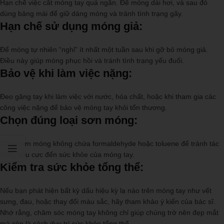
Hạn chế việc cắt móng tay quá ngắn. Để móng dài hơi, và sau đó
dùng bảng mài để giữ dáng móng và tránh tình trạng gãy.
Hạn chế sử dụng móng giả:
Để móng tự nhiên “nghỉ” ít nhất một tuần sau khi gỡ bỏ móng giả.
Điều này giúp móng phục hồi và tránh tình trạng yếu đuối.
Bảo vệ khi làm việc nặng:
Đeo găng tay khi làm việc với nước, hóa chất, hoặc khi tham gia các
công việc nặng để bảo vệ móng tay khỏi tổn thương.
Chọn đúng loại sơn móng:
Chọn sơn móng không chứa formaldehyde hoặc toluene để tránh tác
động tiêu cực đến sức khỏe của móng tay.
Kiểm tra sức khỏe tổng thể:
Nếu bạn phát hiện bất kỳ dấu hiệu kỳ lạ nào trên móng tay như vết
sưng, đau, hoặc thay đổi màu sắc, hãy tham khảo ý kiến của bác sĩ.
Nhớ rằng, chăm sóc móng tay không chỉ giúp chúng trở nên đẹp mắt
mà còn là cách duy trì sức khỏe tổng thể.