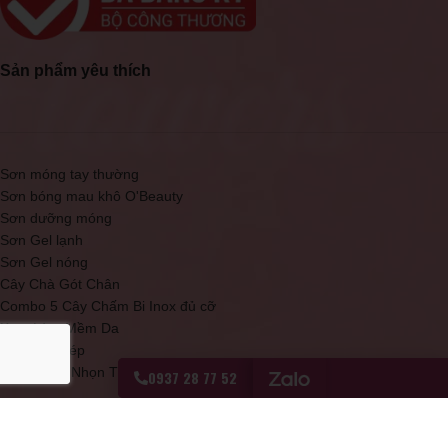
Sản phẩm yêu thích
Sơn móng tay thường
Sơn bóng mau khô O'Beauty
Sơn dưỡng móng
Sơn Gel lạnh
Sơn Gel nóng
Cây Chà Gót Chân
Combo 5 Cây Chấm Bi Inox đủ cỡ
Kem Làm Mềm Da
Kềm mạ thép
Móng Que Nhọn Tập Sơn
0937 28 77 52
Sơn bóng mau khô Topcoat đỏ
Sơn Móng Tay Cao Cấp D20 O'Beauty