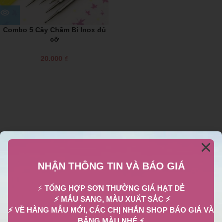
Combo 5 Cây Chấm Bi Inox đủ
cỡ
20.000
₫
NHẬN THÔNG TIN VÀ BÁO GIÁ
⚡
TỔNG HỢP SƠN THƯỜNG GIÁ HẠT DẺ
⚡ MẪU SANG, MÀU XUẤT SẮC ⚡
⚡ VỀ HÀNG MẪU MỚI, CÁC CHỊ NHẮN SHOP BÁO GIÁ VÀ
BẢNG MÀU NHÉ ⚡