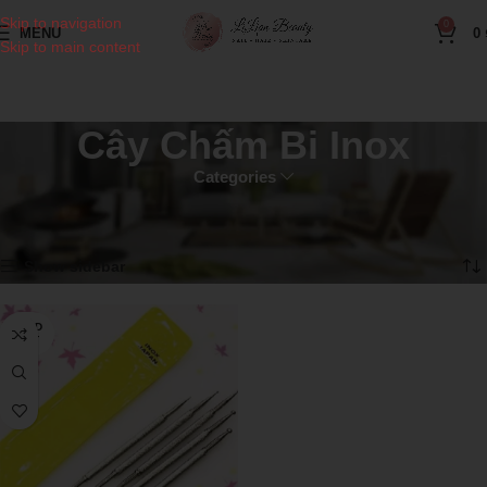
Skip to navigation
0
MENU
0
Skip to main content
Cây Chấm Bi Inox
Categories
Home
Sản phẩm ngành nail
Cây Chấm Bi Inox
Showing the single result
Show sidebar
SOLD
OUT