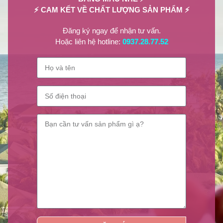
⚡ CAM KẾT VỀ CHẤT LƯỢNG SẢN PHẨM ⚡
Đăng ký ngay để nhận tư vấn.
Hoặc liên hệ hotline:
0937.28.77.52
NPP Lilian Beauty
Lilian Beauty
là nhà phân phối các sản phẩm giá tốt nhất thị trường
như:
Sơn móng tay, Sơn dưỡng móng, Sơn Gel lạnh, Phụ liệu