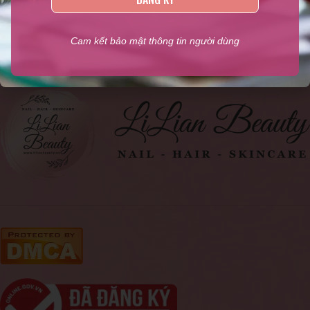
ngành Nail, Sản phẩm kềm Nghĩa chính hãng, Phụ liệu ngành
tóc, Mỹ phẩm
,...
Cam kết bảo mật thông tin người dùng