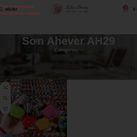
Skip to navigation
0
MENU
0
Skip to main content
Sơn Ahever AH29
Categories
Home
Sơn Ahever AH29
Showing the single result
Show sidebar
-10%
HOT