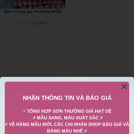
Sơn móng tay thường AH29
18.000
₫
20.000
₫
NHẬN THÔNG TIN VÀ BÁO GIÁ
⚡
TỔNG HỢP SƠN THƯỜNG GIÁ HẠT DẺ
⚡ MẪU SANG, MÀU XUẤT SẮC ⚡
⚡ VỀ HÀNG MẪU MỚI, CÁC CHỊ NHẮN SHOP BÁO GIÁ VÀ
BẢNG MÀU NHÉ ⚡