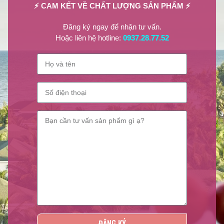
⚡ CAM KẾT VỀ CHẤT LƯỢNG SẢN PHẨM ⚡
Đăng ký ngay để nhận tư vấn.
Hoặc liên hệ hotline:
0937.28.77.52
NPP Lilian Beauty
Lilian Beauty
là nhà phân phối các sản phẩm giá tốt nhất thị trường
như:
Sơn móng tay, Sơn dưỡng móng, Sơn Gel lạnh, Phụ liệu
ĐĂNG KÝ