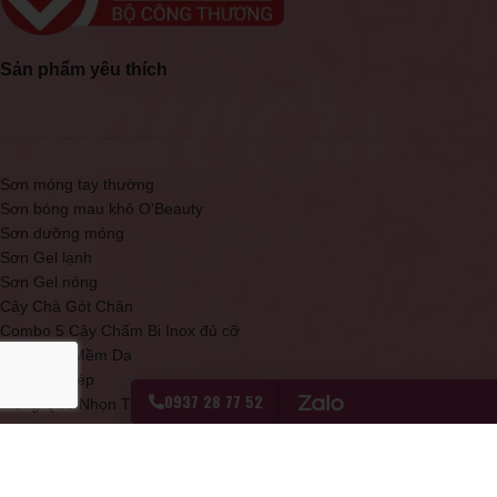
Sản phẩm yêu thích
Sơn móng tay thường
Sơn bóng mau khô O'Beauty
Sơn dưỡng móng
Sơn Gel lạnh
Sơn Gel nóng
Cây Chà Gót Chân
Combo 5 Cây Chấm Bi Inox đủ cỡ
Kem Làm Mềm Da
Kềm mạ thép
0937 28 77 52
Móng Que Nhọn Tập Sơn
Sơn bóng mau khô Topcoat đỏ
Sơn Móng Tay Cao Cấp D20 O'Beauty