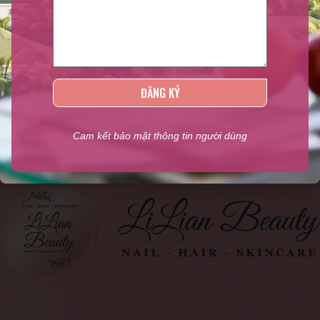
Lilian Beauty
là nhà phân phối các sản phẩm giá tốt nhất thị trường
như:
Sơn móng tay, Sơn dưỡng móng, Sơn Gel lạnh, Phụ liệu
ĐĂNG KÝ
ngành Nail, Sản phẩm kềm Nghĩa chính hãng, Phụ liệu ngành
tóc, Mỹ phẩm
,...
Cam kết bảo mật thông tin người dùng