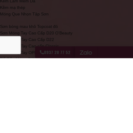
Kem Làm Mềm Da
Kềm mạ thép
Móng Que Nhọn Tập Sơn
Sơn bóng mau khô Topcoat đỏ
Sơn Móng Tay Cao Cấp D20 O'Beauty
Sơn Móng Tay Cao Cấp D22
Sơn Móng Tay Cao cấp Classic
0937 28 77 52
Sơn Móng Tay OPI Màu Hồng Nude Nhạt – NLE41
Đế Gắn Móng Giả Học Làm Nail
Theo dõi các chương trình ưu đãi mới nhất của Lilian
Beauty