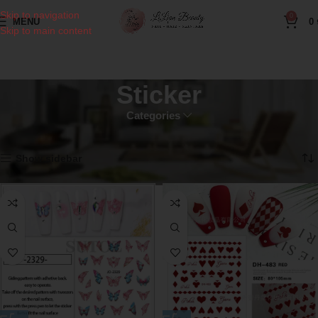
Skip to navigation
0
MENU
0
Skip to main content
Sticker
Categories
Home
Sản phẩm ngành nail
Sticker
Showing all 3 results
Show sidebar