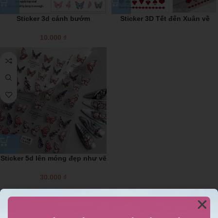
Sticker 3d cánh bướm
Sticker 3D Tết đến Xuân về
10.000
₫
Sticker 5d lên móng đẹp như vẽ
30.000
₫