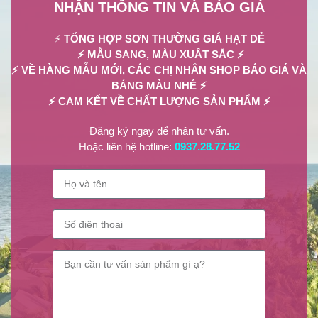
NHẬN THÔNG TIN VÀ BÁO GIÁ
⚡
TỔNG HỢP SƠN THƯỜNG GIÁ HẠT DẺ
⚡ MẪU SANG, MÀU XUẤT SẮC ⚡
⚡ VỀ HÀNG MẪU MỚI, CÁC CHỊ NHẮN SHOP BÁO GIÁ VÀ
BẢNG MÀU NHÉ ⚡
⚡ CAM KẾT VỀ CHẤT LƯỢNG SẢN PHẨM ⚡
Đăng ký ngay để nhận tư vấn.
Hoặc liên hệ hotline:
0937.28.77.52
NPP Lilian Beauty