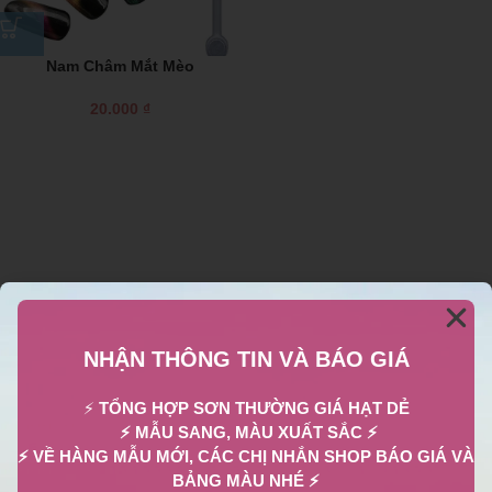
Nam Châm Mắt Mèo
20.000
₫
NHẬN THÔNG TIN VÀ BÁO GIÁ
⚡
TỔNG HỢP SƠN THƯỜNG GIÁ HẠT DẺ
⚡ MẪU SANG, MÀU XUẤT SẮC ⚡
⚡ VỀ HÀNG MẪU MỚI, CÁC CHỊ NHẮN SHOP BÁO GIÁ VÀ
BẢNG MÀU NHÉ ⚡