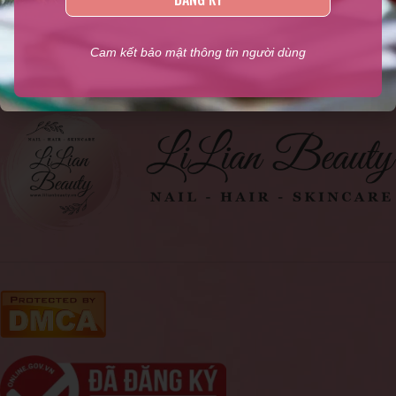
ngành Nail, Sản phẩm kềm Nghĩa chính hãng, Phụ liệu ngành
tóc, Mỹ phẩm
,...
Cam kết bảo mật thông tin người dùng