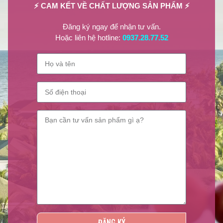
⚡ CAM KẾT VỀ CHẤT LƯỢNG SẢN PHẨM ⚡
Đăng ký ngay để nhận tư vấn.
Hoặc liên hệ hotline:
0937.28.77.52
NPP Lilian Beauty
Lilian Beauty
là nhà phân phối các sản phẩm giá tốt nhất thị trường
như:
Sơn móng tay, Sơn dưỡng móng, Sơn Gel lạnh, Phụ liệu
ĐĂNG KÝ