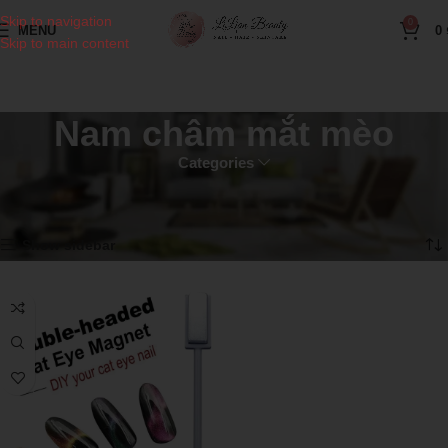
Skip to navigation
0
MENU
0
Skip to main content
Nam châm mắt mèo
Categories
Home
Sản phẩm ngành nail
Nam châm mắt mèo
Showing the single result
Show sidebar