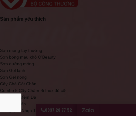
Sản phẩm yêu thích
Sơn móng tay thường
Sơn bóng mau khô O'Beauty
Sơn dưỡng móng
Sơn Gel lạnh
Sơn Gel nóng
Cây Chà Gót Chân
Combo 5 Cây Chấm Bi Inox đủ cỡ
Kem Làm Mềm Da
Kềm mạ thép
0937 28 77 52
Móng Que Nhọn Tập Sơn
Sơn bóng mau khô Topcoat đỏ
Sơn Móng Tay Cao Cấp D20 O'Beauty