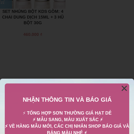
SET NHÚNG BỘT KDS GỒM: 4
CHAI DUNG DỊCH 15ML + 3 HŨ
BỘT 30G
460.000
₫
NHẬN THÔNG TIN VÀ BÁO GIÁ
⚡
TỔNG HỢP SƠN THƯỜNG GIÁ HẠT DẺ
⚡ MẪU SANG, MÀU XUẤT SẮC ⚡
⚡ VỀ HÀNG MẪU MỚI, CÁC CHỊ NHẮN SHOP BÁO GIÁ VÀ
BẢNG MÀU NHÉ ⚡