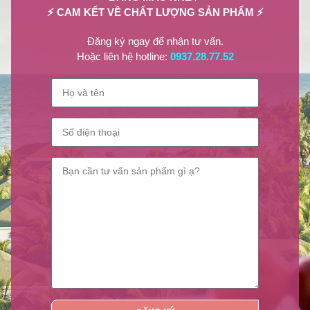
⚡ CAM KẾT VỀ CHẤT LƯỢNG SẢN PHẨM ⚡
Đăng ký ngay để nhận tư vấn.
Hoặc liên hệ hotline:
0937.28.77.52
NPP Lilian Beauty
Lilian Beauty
là nhà phân phối các sản phẩm giá tốt nhất thị trường
như:
Sơn móng tay, Sơn dưỡng móng, Sơn Gel lạnh, Phụ liệu