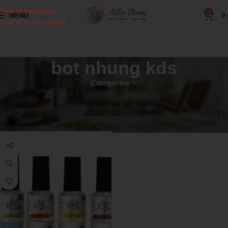
Skip to navigation
0
MENU
0
Skip to main content
bot nhung kds
Categories
Home
Products tagged “bot nhung kds”
Showing the single result
Show sidebar