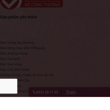
Sản phẩm yêu thích
Sơn móng tay thường
Sơn bóng mau khô O'Beauty
Sơn dưỡng móng
Sơn Gel lạnh
Sơn Gel nóng
Cây Chà Gót Chân
Combo 5 Cây Chấm Bi Inox đủ cỡ
Kem Làm Mềm Da
Kềm mạ thép
Móng Que Nhọn Tập Sơn
0937 28 77 52
Sơn bóng mau khô Topcoat đỏ
Sơn Móng Tay Cao Cấp D20 O'Beauty