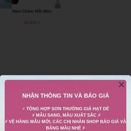
Nam Châm Mắt Mèo
20.000
₫
NHẬN THÔNG TIN VÀ BÁO GIÁ
⚡
TỔNG HỢP SƠN THƯỜNG GIÁ HẠT DẺ
⚡ MẪU SANG, MÀU XUẤT SẮC ⚡
⚡ VỀ HÀNG MẪU MỚI, CÁC CHỊ NHẮN SHOP BÁO GIÁ VÀ
BẢNG MÀU NHÉ ⚡