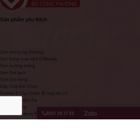
Sản phẩm yêu thích
Sơn móng tay thường
Sơn bóng mau khô O'Beauty
Sơn dưỡng móng
Sơn Gel lạnh
Sơn Gel nóng
Cây Chà Gót Chân
Combo 5 Cây Chấm Bi Inox đủ cỡ
Kem Làm Mềm Da
Kềm mạ thép
0937 28 77 52
Móng Que Nhọn Tập Sơn
Sơn bóng mau khô Topcoat đỏ
Sơn Móng Tay Cao Cấp D20 O'Beauty