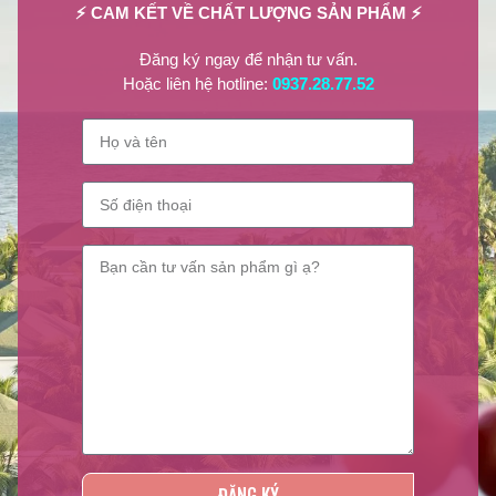
⚡ CAM KẾT VỀ CHẤT LƯỢNG SẢN PHẨM ⚡
Đăng ký ngay để nhận tư vấn.
Hoặc liên hệ hotline:
0937.28.77.52
NPP Lilian Beauty
Lilian Beauty
là nhà phân phối các sản phẩm giá tốt nhất thị trường
như:
Sơn móng tay, Sơn dưỡng móng, Sơn Gel lạnh, Phụ liệu
ĐĂNG KÝ