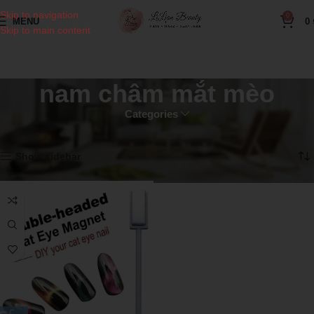
Skip to navigation
0
MENU
0
Skip to main content
nam châm mắt mèo
Categories
Home
Products tagged “nam châm mắt mèo”
Showing the single result
Show sidebar