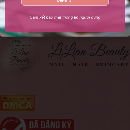
ngành Nail, Sản phẩm kềm Nghĩa chính hãng, Phụ liệu ngành
tóc, Mỹ phẩm
,...
Cam kết bảo mật thông tin người dùng